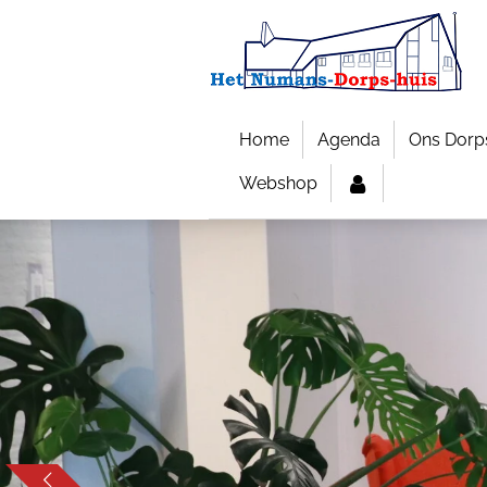
Ga
direct
naar
de
hoofdinhoud
Home
Agenda
Ons Dorp
Webshop