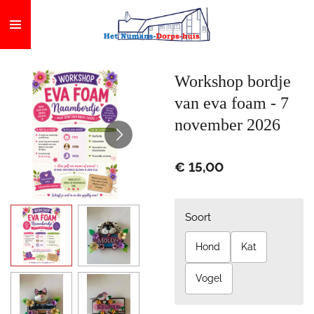
Ga
direct
naar
de
Workshop bordje
hoofdinhoud
van eva foam - 7
november 2026
€ 15,00
Soort
Hond
Kat
Vogel