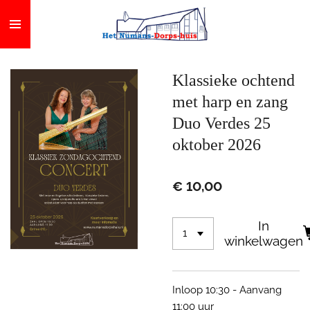
Ga
direct
naar
de
Klassieke ochtend
hoofdinhoud
met harp en zang
Duo Verdes 25
oktober 2026
€ 10,00
In
winkelwagen
Inloop 10:30 - Aanvang
11:00 uur