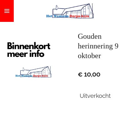
Ga
direct
naar
de
Gouden
hoofdinhoud
herinnering 9
oktober
€ 10,00
Uitverkocht