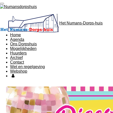
Ga
direct
naar
de
hoofdinhoud
Het Numans-Dorps-huis
Home
Agenda
Ons Dorpshuis
Mogelijkheden
Huurders
Archief
Contact
Wet en regelgeving
Webshop