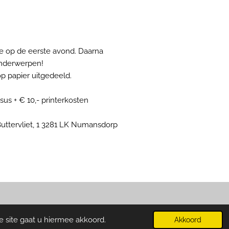
je op de eerste avond. Daarna
onderwerpen!
p papier uitgedeeld.
sus + € 10,- printerkosten
uttervliet, 1 3281 LK Numansdorp
Powered by
JouwWeb
e site gaat u hiermee akkoord.
Akkoord