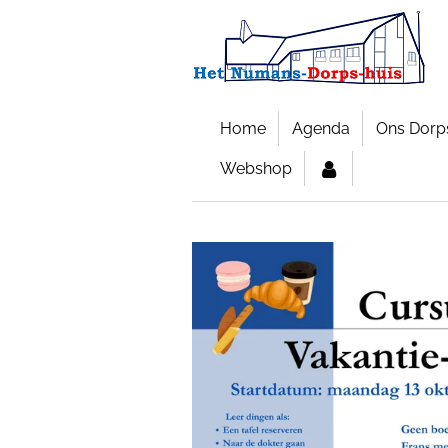
Ga
direct
naar
de
hoofdinhoud
Home
Agenda
Ons Dorp
Webshop