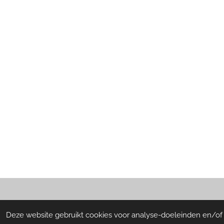
© 2021 - 2026 Numansdorpshuis
Deze website gebruikt cookies voor analyse-doeleinden en/of h