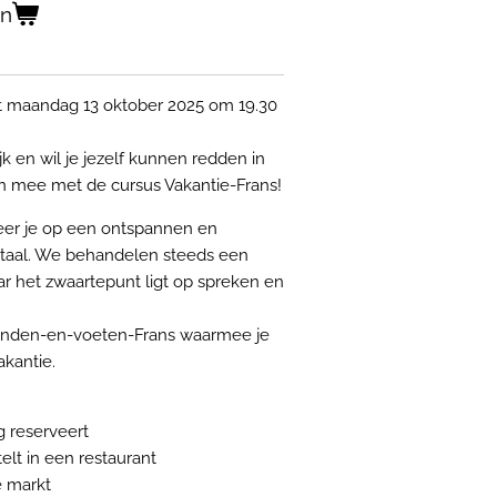
en
rt maandag 13 oktober 2025 om 19.30
jk en wil je jezelf kunnen redden in
an mee met de cursus Vakantie-Frans!
eer je op een ontspannen en
 taal. We behandelen steeds een
ar het zwaartepunt ligt op spreken en
anden-en-voeten-Frans waarmee je
akantie.
g reserveert
lt in een restaurant
 markt