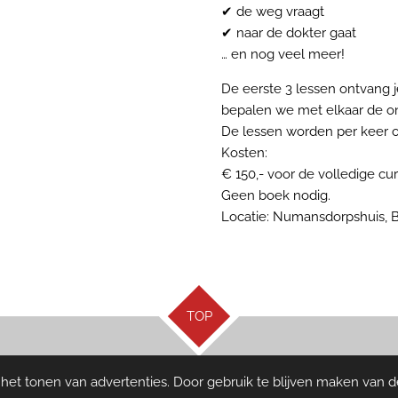
✔ de weg vraagt
✔ naar de dokter gaat
… en nog veel meer!
De eerste 3 lessen ontvang 
bepalen we met elkaar de 
De lessen worden per keer o
Kosten:
€ 150,- voor de volledige cur
Geen boek nodig.
Locatie: Numansdorpshuis, B
TOP
et tonen van advertenties. Door gebruik te blijven maken van d