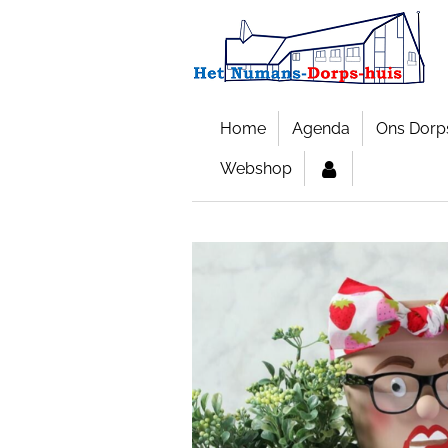
Ga
direct
naar
de
hoofdinhoud
Home
Agenda
Ons Dorp
Webshop