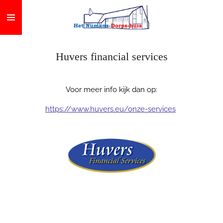
Ga
direct
naar
de
Huvers financial services
hoofdinhoud
Voor meer info kijk dan op:
https://www.huvers.eu/onze-services