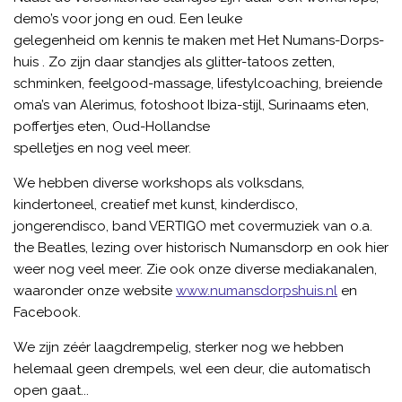
demo’s voor jong en oud. Een leuke
gelegenheid om kennis te maken met Het Numans-Dorps-
huis . Zo zijn daar standjes als glitter-tatoos zetten,
schminken, feelgood-massage, lifestylcoaching, breiende
oma’s van Alerimus, fotoshoot Ibiza-stijl, Surinaams eten,
poffertjes eten, Oud-Hollandse
spelletjes en nog veel meer.
We hebben diverse workshops als volksdans,
kindertoneel, creatief met kunst, kinderdisco,
jongerendisco, band VERTIGO met covermuziek van o.a.
the Beatles, lezing over historisch Numansdorp en ook hier
weer nog veel meer. Zie ook onze diverse mediakanalen,
waaronder onze website
www.numansdorpshuis.nl
en
Facebook.
We zijn zéér laagdrempelig, sterker nog we hebben
helemaal geen drempels, wel een deur, die automatisch
open gaat...