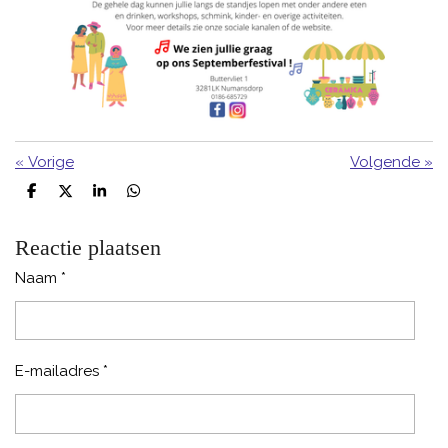
«
Vorige
Volgende
»
D
D
S
D
e
e
h
e
l
e
a
l
e
l
r
e
Reactie plaatsen
n
e
n
Naam *
E-mailadres *