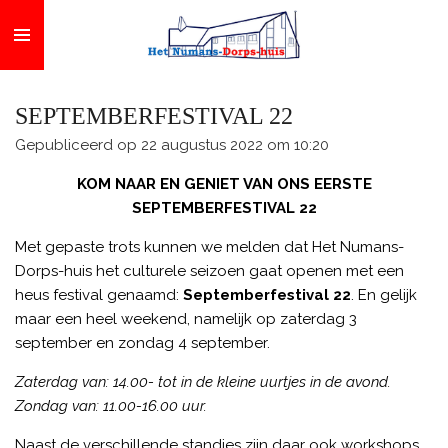
Ga
direct
naar
de
SEPTEMBERFESTIVAL 22
hoofdinhoud
Gepubliceerd op 22 augustus 2022 om 10:20
KOM NAAR EN GENIET VAN ONS EERSTE
SEPTEMBERFESTIVAL 22
Met gepaste trots kunnen we melden dat Het Numans-
Dorps-huis het culturele seizoen gaat openen met een
heus festival genaamd:
Septemberfestival 22
. En gelijk
maar een heel weekend, namelijk op zaterdag 3
september en zondag 4 september.
Zaterdag van: 14.00- tot in de kleine uurtjes in de avond.
Zondag van: 11.00-16.00 uur.
Naast de verschillende standjes zijn daar ook workshops,