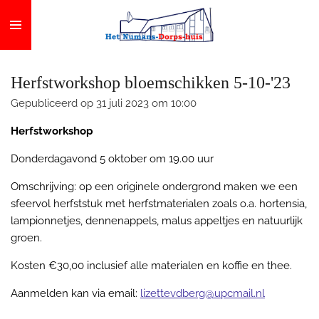
Ga
direct
naar
de
Herfstworkshop bloemschikken 5-10-'23
hoofdinhoud
Gepubliceerd op 31 juli 2023 om 10:00
Herfstworkshop
Donderdagavond 5 oktober om 19.00 uur
Omschrijving: op een originele ondergrond maken we een
sfeervol herfststuk met herfstmaterialen zoals o.a. hortensia,
lampionnetjes, dennenappels, malus appeltjes en natuurlijk
groen.
Kosten €30,00 inclusief alle materialen en koffie en thee.
Aanmelden kan via email:
lizettevdberg@upcmail.nl