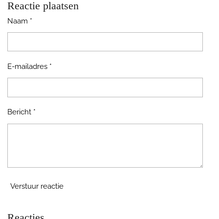
e
l
r
e
Reactie plaatsen
n
e
n
Naam *
E-mailadres *
Bericht *
Verstuur reactie
Reacties